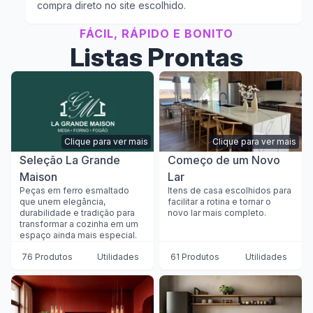
compra direto no site escolhido.
FÁCIL, RÁPIDO E BONITO
Listas Prontas
Clique para ver mais
Clique para ver mais
Seleção La Grande
Começo de um Novo
Maison
Lar
Peças em ferro esmaltado
Itens de casa escolhidos para
que unem elegância,
facilitar a rotina e tornar o
durabilidade e tradição para
novo lar mais completo.
transformar a cozinha em um
espaço ainda mais especial.
76 Produtos
Utilidades
61 Produtos
Utilidades