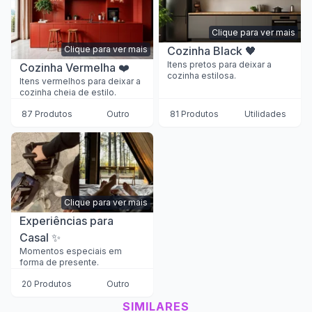
Clique para ver mais
Cozinha Black 🖤
Clique para ver mais
Itens pretos para deixar a
Cozinha Vermelha ❤️
cozinha estilosa.
Itens vermelhos para deixar a
cozinha cheia de estilo.
87 Produtos
Outro
81 Produtos
Utilidades
Clique para ver mais
Experiências para
Casal ✨
Momentos especiais em
forma de presente.
20 Produtos
Outro
SIMILARES