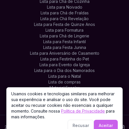
Lista para Chá de Cozinha
Lista para Noivado
Lista para Chá de Fraldas
Lista para Chá Revelação
Lista para Festa de Quinze Anos
Lista para Formatura
Lista para Chá de Lingerie
Lista para Festa Infantil
Lista para Festa Junina
Lista para Aniversário de Casamento
Lista para Festinha do Pet
Lista para Evento da Igreja
Lista para o Dia dos Namorados
Lista para o Natal
Lista de compras
Material Escolar
Lista de Presentes Personalizada
Usamos cookies e tecnologias similares para melhorar
sua experiência e analisar o uso do site. Você pode
aceitar ou recusar cookies não essenciais a qualquer
momento. Consulte nossa
Política de Privacidade
para
mais informações.
Recusar
Aceitar
2026. Todos os direitos reservados.