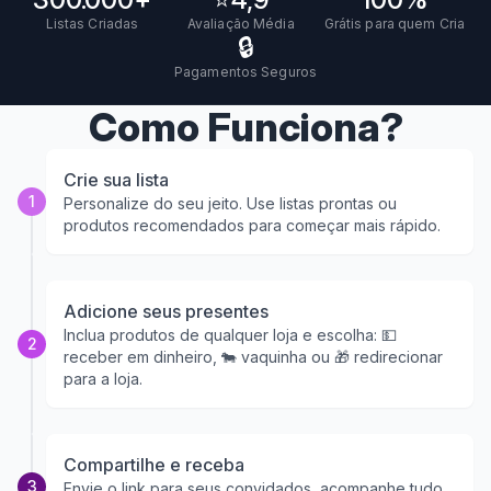
Listas Criadas
Avaliação Média
Grátis para quem Cria
🔒
Pagamentos Seguros
Como Funciona?
Crie sua lista
1
Personalize do seu jeito. Use listas prontas ou
produtos recomendados para começar mais rápido.
Adicione seus presentes
Inclua produtos de qualquer loja e escolha: 💵
2
receber em dinheiro, 🐄 vaquinha ou 🎁 redirecionar
para a loja.
Compartilhe e receba
3
Envie o link para seus convidados, acompanhe tudo