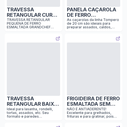
apresentação da mesa ao
servir molhos, aco
TRAVESSA
PANELA CAÇAROLA
RETANGULAR CURTA
DE FERRO
DE FERRO
ESMALTADA COM
TRAVESSA RETANGULAR
As caçarolas da linha Tompero
PEQUENA DE FERRO
de 20 cm são ideiais para
ESMALTADA 15x11cm
TAMPA I PRETA
ESMALTADA GRANDCHEF
preparar assados, caldos,
PRETA SEMI FOSCA I
SEMI-FOSCO I
PRETA SEMI FOSCA 15X11CM
risotos, pães e
Diâmetro : 15X11CM Altura : 2
acompanhamentos para
GC
TÔMPERO
cm Capacidade de litros: 0,270
feijoada. Podem ser levadas
ML Peso: 0,925 grs. PRODUTO
ao forno c...
100% BRASILEIRO
TRAVESSA
FRIGIDEIRA DE FERRO
RETANGULAR BAIXA
ESMALTADA SEM
DE FERRO
TAMPA GRANDCHEF
Ideal para lasanha, rondelli,
NÃO É ANTIADERENTE!
tortas, assados, etc. Seu
Excelente para grelhados,
ESMALTADA I VERDE
PRETA SEMI FOSCA
formato e paredes
frituras e para gratinar, pois
TURQUESA I LINHA
20CM
suavemente inclinadas,
essa frigideira pode ir ao
facilitam a remoção dos
forno. Seu cabo feito do
LGM