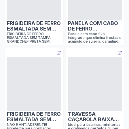
de baquelite suporta no forno
até a temperatura de 280ºC.
PRODUÇÃO
FRIGIDEIRA DE FERRO
PANELA COM CABO
ESMALTADA SEM
DE FERRO
TAMPA 12cm PRETA
ESMALTADA COM
FRIGIDEIRA DE FERRO
Panela com cabo fixo
ESMALTADA SEM TAMPA
integrado que elimina frestas e
SEMI FOSCA I GC
TAMPA I PEGADOR
GRANDCHEF PRETA SEMI
acúmulo de sujeira, garantindo
DE BAQUELITE I
FOSCA 12CM
higienização superior e
durabilidade excepcional. Sem
LARANJA DEGRADÊ I
rebites, oferece estrutura mais
LGM
resistente e
confiável. Fabricada com
material conforme normas da
ANVISA, é segura para
qualquer tipo de preparação.
Ideal para caldos, molhos,
entradas e pratos principais.
Seu design elegante permite ir
do fogão ou forno direto à
mesa. A tampa com o pegador
de baquelite suporta no forno
até a temperatura de 280ºC.
PRODUT
FRIGIDEIRA DE FERRO
TRAVESSA
ESMALTADA SEM
CAÇAROLA BAIXA
TAMPA GRANDCHEF
REDONDA DE FERRO
NÃO É ANTIADERENTE!
Ideal para lasanhas, mini tortas
Excelente para grelhados,
e gratinados perfeitos. Super