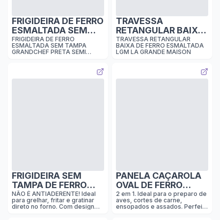
FRIGIDEIRA DE FERRO
TRAVESSA
ESMALTADA SEM
RETANGULAR BAIXA
TAMPA 12cm PRETA
DE FERRO
FRIGIDEIRA DE FERRO
TRAVESSA RETANGULAR
ESMALTADA SEM TAMPA
BAIXA DE FERRO ESMALTADA
SEMI FOSCA I GC
ESMALTADA I
GRANDCHEF PRETA SEMI
LGM LA GRANDE MAISON
VERMELHO I LGM
FOSCA 12CM
FRIGIDEIRA SEM
PANELA CAÇAROLA
TAMPA DE FERRO
OVAL DE FERRO
ESMALTADA I AZUL
ESMALTADA COM
NÃO É ANTIADERENTE! Ideal
2 em 1. Ideal para o preparo de
para grelhar, fritar e gratinar
aves, cortes de carne,
COBALTO I LGM
TAMPA-GRILL I
direto no forno. Com design
ensopados e assados. Perfeita
PRETO SEMI FOSCO I
sem emendas, o cabo não
para um cozimento suave e
solta e não acumula sujeira.
lento. Quando tampada, se