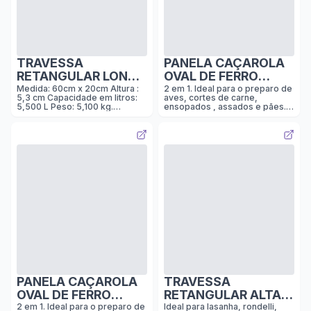
TRAVESSA
PANELA CAÇAROLA
RETANGULAR LONGA
OVAL DE FERRO
DE FERRO
ESMALTADA COM
Medida: 60cm x 20cm Altura :
2 em 1. Ideal para o preparo de
5,3 cm Capacidade em litros:
aves, cortes de carne,
ESMALTADA I
TAMPA-GRILL I
5,500 L Peso: 5,100 kg.
ensopados , assados e pães.
60x20CM I PRETA
VERDE MUSGO I
PRODUTO 100% BRASILEIRO
Perfeita para um cozimento
suave e lento. Quando
SEMI FOSCA I LINHA
LINHA LGM
tampada, se torna um mini
GRANDCHEF
forno para ser usado no fogão.
A tampa com grill permite seu
uso em separado, tanto para
fritar como grelhar. As laterais
altas lhe conferem
profundidade, ideal para
grandes volumes. Vai do forno
ou fogão à mesa. Pode ser
utilizado no forno junto com a
tampa. Caçarola Oval com
Tampa-grill interno em Ferro
Fundido Esmaltado LGM
Caçarola Oval
PANELA CAÇAROLA
TRAVESSA
OVAL DE FERRO
RETANGULAR ALTA
ESMALTADA COM
DE FERRO
2 em 1. Ideal para o preparo de
Ideal para lasanha, rondelli,