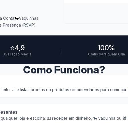
🐄
ua Conta
Vaquinhas
e Presença (RSVP)
⭐
4,9
100%
Avaliação Média
Grátis para quem Cria
Como Funciona?
 jeito. Use listas prontas ou produtos recomendados para começar 
resentes
 qualquer loja e escolha: 💵 receber em dinheiro, 🐄 vaquinha ou 🎁 