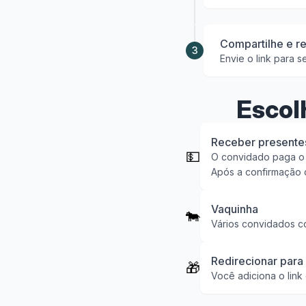
Compartilhe e r
3
Envie o link para 
Escol
Receber presente
💵
O convidado paga o p
Após a confirmação d
Vaquinha
🐄
Vários convidados co
Redirecionar para 
🎁
Você adiciona o link