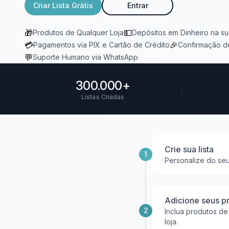
Criar Lista Grátis
Entrar
🎁
💵
Produtos de Qualquer Loja
Depósitos em Dinheiro na s
💳
🎉
Pagamentos via PIX e Cartão de Crédito
Confirmação d
💬
Suporte Humano via WhatsApp
300.000+
Listas Criadas
Crie sua lista
1
Personalize do seu
Adicione seus p
2
Inclua produtos de
loja.