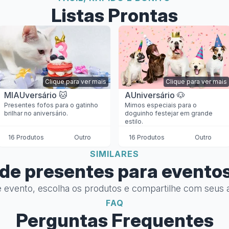
Listas Prontas
Clique para ver mais
Clique para ver mais
MIAUversário 🐱
AUniversário 🐶
Presentes fofos para o gatinho
Mimos especiais para o
brilhar no aniversário.
doguinho festejar em grande
estilo.
16 Produtos
Outro
16 Produtos
Outro
SIMILARES
a de presentes para evento
e evento, escolha os produtos e compartilhe com seus a
FAQ
Perguntas Frequentes