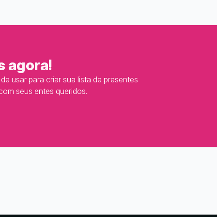
s agora!
e usar para criar sua lista de presentes
 com seus entes queridos.