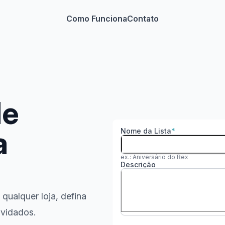
Como Funciona
Contato
de
a
Nome da Lista
ex.: Aniversário do Rex
Descrição
qualquer loja, defina
nvidados.