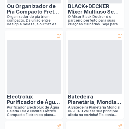
produto perfeito
Ou Organizador de
BLACK+DECKER
Pia Compacto Preto
Mixer Multiuso Sem
Linha Trium
Fio com Haste
Organizador de pia trium
O Mixer Black Decker é o
compacto. Da união entre
parceiro perfeito para suas
Removível M150 :
design e beleza, a ou traz esse
criações culinárias. Seja para
Cozinha
modelo perfeito para suas
preparar vitaminas
tarefas diárias, facilitando sua
energizantes, molhos
vida e transformando seus
saborosos, cappuccinos
ambientes.
deliciosos ou até mesmo
chocolates irresistíveis, este
misturador multiuso é a
solução ideal para pequenas
quantidades. Com seu design
compacto e leve, você pode
levá-lo para qualquer lugar,
seja em viagens ou no conforto
da sua cozinha. Com o nosso
mixer portátil, você terá total
praticidade na hora de misturar
seus ingredientes. Sua haste
removível
Electrolux
Batedeira
Purificador de Água
Planetária, Mondial,
Gelada Fria e Natural
Preto, 700W, 220V -
Purificador Electrolux de Água
A Batedeira Planetária Mondial
Gelada Fria e Natural Elétrico
BP-03-B vai ser sua principal
Elétrico Compacto
BP-03-B
Compacto Eletronico placa
aliada na cozinha! Ela conta
Eletronico placa
Electrolux Filtro refil 6 meses
com 700W de potência e 12
ou 3000l Bivolt preto PE15P
velocidades que garantem
Electrolux Filtro refil
mais força para bater e