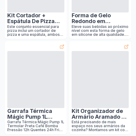
culin
Kit Cortador +
Forma de Gelo
Espátula De Pizza
Redondo em
Inox Ultilitá
Silicone, 6
Este conjunto essencial para
Eleve suas bebidas ao próximo
pizza inclui um cortador de
nível com esta forma de gelo
Tramontin@ Cabo
Cavidades para
pizza e uma espátula, ambos
em silicone de alta qualidade.
Preto
Esferas Grandes,
fabricados em aço inoxidável
Produz 6 esferas perfeitas de
de alta qualidade. O cortador
gelo com 100ml cada, ideais
Preta, 100ml por
possui uma lâmina circular
para whisky e outros drinks
Cavidade, para
afiada que permite cortes
sofisticados. O design em
precisos e limpos, enquanto a
silicone flexível permite fácil
Whisky e Drinks
espátula tem formato triangular
remoção das esferas
ideal para servir as fatias com
congeladas, enquanto o
facilidade. Os cabos
formato esférico derrete mais
ergonômicos em material
lentamente que cubos
emborrachado preto oferecem
tradicionais, mantendo sua
aderência segura e confortável
bebida gelada por mais tempo
durante o uso. A combinação
sem diluição excessiva. O
perfeita de funcionalidade e
processo de uso é simples:
durabilidade, estes utensílios
encaixe as duas partes da
são indispensávei
forma, preencha com água
através dos
Garrafa Térmica
Kit Organizador de
Mágic Pump 1L
Armário Aramado de
Termolar Preta Café
Cozinha Suporte de
Garrafa Térmica Mágic Pump 1L
Está precisando de mais
Termolar Preta Café Bomba
espaço nos seus armários da
Bomba Pressão 12h
Prato Xícara Cesto 7
Pressão 12h Quentes 24h Frio
cozinha? Montamos um kit com
Quentes 24h Frio
Peças Preto Pliar
Água Chá Casa Escritório
tudo que você precisa para