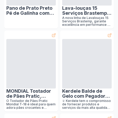
Pano de Prato Preto
Lava-louças 15
Pé de Galinha com
Serviços Brastemp
Bainha - 5 unidades :
com Smart Sensor -
A nova linha de Lavalouças 15
Serviços Brastemp, garante
Casa
BLF61AR 110v :
excelência em performance de
Indústria e Comércio
lavagem e conta com a função
Smart Sensor, assim, você não
precisa mais se preocupar em
escolher qual ciclo usar, ele
detecta o nível de sujeira das
louças e seleciona o ciclo de
lavagem ideal para garantir
uma limpeza mais eficiente.
Com mais espaço interno¹,
comporta diferentes tipos de
louça e mantém sua cozinha
livre da bagunça que se forma
na pia. Além disso, essas e as
demais funções foram
pensadas e proj
MONDIAL Tostador
Kerdele Balde de
de Pães Pratic,
Gelo com Pegador
Preto/Prata, 700W,
Tampa Alça 1.3L,
O Tostador de Pães Pratic
♕ Kerdele tem o compromisso
Mondial T-18 é ideal para quem
de fornecer produtos e
110V - T-18 : Cozinha
Balde Térmico,
adora pães crocantes e
serviços da mais alta qualidade
Balde Gelo Aço Inox
quentinhos! Possui aberturas
aos nossos clientes.Dados
largas para acomodar vários
Detalhados do Produto✦Cor
Parede Dupla,
tipos de espessuras, 6 níveis
do produto ▶