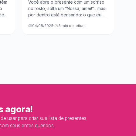
mas ninguém usa (e como
 têm
Você abre o presente com um sorriso
o
no rosto, solta um “Nossa, amei!”... mas
evitar isso!)
 de
por dentro está pensando: o que eu
vou fazer com isso? 😬 A ver...
04/08/2025
3 min de leitura
s agora!
e usar para criar sua lista de presentes
 com seus entes queridos.