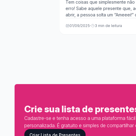
nunca saem de moda)
Tem coisas que simplesmente não
erro! Sabe aquele presente que, a
abrir, a pessoa solta um “Ameeei!”
verdade? Pois é, alguns itens s...
01/09/2025
3 min de leitura
Crie sua lista de presente
Cadastre-se e tenha acesso a uma plataforma fácil d
personalizada. É gratuito e simples de compartilhar
Criar Lista de Presentes