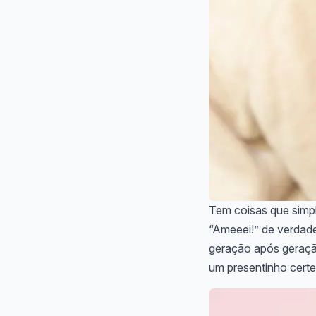
Tem coisas que simpl
“Ameeei!” de verdade
geração após geração
um presentinho certei