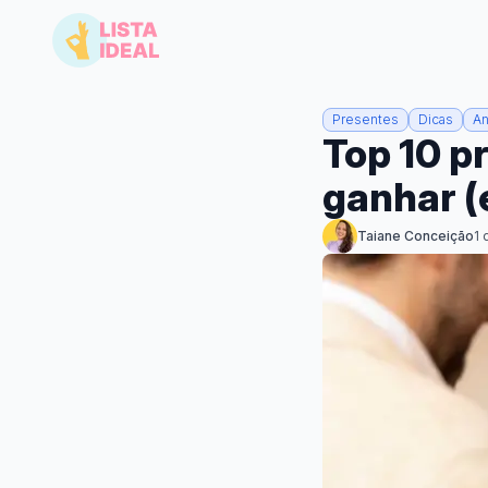
Presentes
Dicas
An
Top 10 p
ganhar (
Taiane Conceição
1