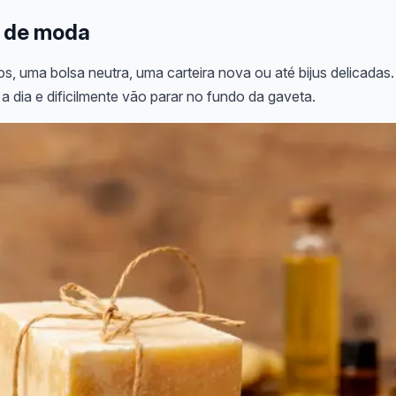
s de moda
os, uma bolsa neutra, uma carteira nova ou até bijus delicada
 dia e dificilmente vão parar no fundo da gaveta.