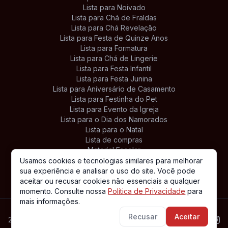
Lista para Noivado
Lista para Chá de Fraldas
Lista para Chá Revelação
Lista para Festa de Quinze Anos
Lista para Formatura
Lista para Chá de Lingerie
Lista para Festa Infantil
Lista para Festa Junina
Lista para Aniversário de Casamento
Lista para Festinha do Pet
Lista para Evento da Igreja
Lista para o Dia dos Namorados
Lista para o Natal
Lista de compras
Material Escolar
Lista de Presentes Personalizada
Usamos cookies e tecnologias similares para melhorar
sua experiência e analisar o uso do site. Você pode
aceitar ou recusar cookies não essenciais a qualquer
momento. Consulte nossa
Política de Privacidade
para
mais informações.
Recusar
Aceitar
2026. Todos os direitos reservados.