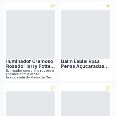
todas as cartas.
Iluminador Cremoso
Balm Labial Rosa
Rosado Harry Potter
Penas Açucaradas
Quem Disse,
Harry Potter Quem
Iluminador com brilho rosado e
radiante com o efeito
Berenice? O Pomo
Disse, Berenice?
hipnotizante do Pomo de Ouro
de Ouro 5g
para realçar sua make.