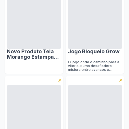
Novo Produto Tela
Jogo Bloqueio Grow
Morango Estampa
Meninas Mochila
O jogo onde o caminho para a
vitoria e uma desafiadora
Escolar Crianças
mistura entre avancos e
Mochila Mochila
barreiras. O jogador devera
escolher entre avancar ou
Costura Contraste
colocar uma barreira para
Cor
impedir seus adversarios. Eles
devem criar estrategias unicas,
antecipando jogadas e
surpreendendo seus
oponentes. Cada partida e uma
batalha de inteligencia! . Vence
aquele que atravessar o
tabuleiro primeiro!