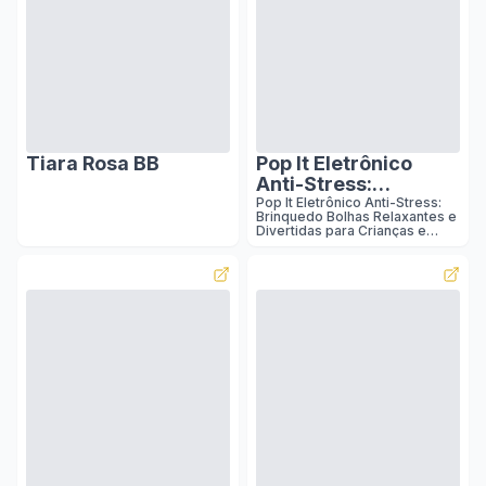
Tiara Rosa BB
Pop It Eletrônico
Anti-Stress:
Brinquedo Bolhas
Pop It Eletrônico Anti-Stress:
Brinquedo Bolhas Relaxantes e
Relaxantes e
Divertidas para Crianças e
Divertidas para
Adultos Fidget Toy Sensorial
Seguro Premium (Coelho) :
Crianças e Adultos
Amazon.com.br: Brinquedos e
Fidget Toy Sensorial
Jogos
Seguro Premium
(Coelho)