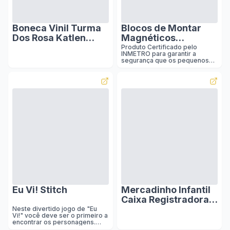
Boneca Vinil Turma
Blocos de Montar
Dos Rosa Katlen
Magnéticos
Coleção 15cm :
Construção
Produto Certificado pelo
INMETRO para garantir a
Brinquedos e Jogos
Brinquedos Infantil
segurança que os pequenos
(130 Peças)
merecem. Monte diferentes
formas e crie os objetos com
os acessórios que
acompanham o kit. Qualidade
superior: Esse conjunto de
blocos de brinquedos com
ímãs transparentes abrange
muitas formas, pode ser
combinado em muitos padrões
e desenvolve a imaginação, a
criatividade, as habilidades
motoras, as habilidades sociais
e a mente das crianças. Alta
transparência: Diferentes
cores aleatórias de blocos
magnéticos com al
Eu Vi! Stitch
Mercadinho Infantil
Caixa Registradora e
Carrinho Brinquedo
Neste divertido jogo de "Eu
Vi!" você deve ser o primeiro a
Faz de Conta
encontrar os personagens.
Scanner
Seja o mais rápido e junte