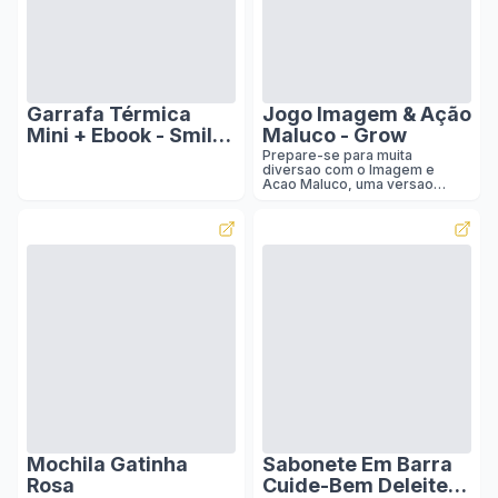
Garrafa Térmica
Jogo Imagem & Ação
Mini + Ebook - Smile
Maluco - Grow
Flowers - 350ml -
Prepare-se para muita
diversao com o Imagem e
Tampa com canudo -
Acao Maluco, uma versao
Gocase
ainda mais empolgante de um
classico da Grow, repleta de
desafios que prometem tornar
a disputa ainda mais
emocionante! Cada jogador
sera desenhista ou mestre das
mimicas, mas antes, devera
enfrentar um desafio sorteado
no dado.. Solte a imaginacao e
desenhe sem palavras ou
gestos! Desafios como
desenhar com a mao nao
dominante, de olhos
vendados, usando um
gabarito, de cabeca para
baixo, ou ate mesmo desenhar
normalmente, tor
Mochila Gatinha
Sabonete Em Barra
Rosa
Cuide-Bem Deleite