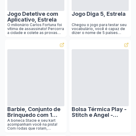
Jogo Detetive com
Jogo Diga 5, Estrela
Aplicativo, Estrela
O milionário Carlos Fortuna foi
Chegou o jogo para testar seu
vítima de assassinato! Percorra
vocabulário, você é capaz de
a cidade e colete as provas
dizer o nome de 5 países
que apontem (ou inocentem) o
africanos, ou de 5 atores
assassino, a cena e a arma do
infantis? seja rápido e
crime.
responda antes do tempo
acabar. Junte sua equipe e se
prepare para esse desafio.
Barbie, Conjunto de
Bolsa Térmica Play -
Brinquedo com 1
Stitch e Angel -
Boneca Stacie, 1
Bolsa Térmica Play -
A boneca Stacie e seu kart
acompanham você na pista!
Veículo para Boneca
Gocase
Com rodas que rolam,
Go-Kart, 1
decoração quadriculada, uma