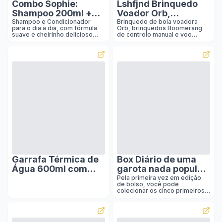
Combo Sophie:
Lshfjnd Brinquedo
Shampoo 200ml +
Voador Orb,
Condicionador
Controle Manual e
Shampoo e Condicionador
Brinquedo de bola voadora
para o dia a dia, com fórmula
Orb, brinquedos Boomerang
200ml
Voo Sustentado,
suave e cheirinho delicioso
de controlo manual e voo
Vermelho, 6 - 10
que dura o dia todo.
sustentado, presentes para
gadgets e brinquedos para
Anos, Crianças,
idades de 6 a 10 anos,
Meninas,
crianças, meninas,
adolescentes (vermelho)
Adolescentes :
Brinquedos e Jogos
Garrafa Térmica de
Box Diário de uma
Água 600ml com
garota nada popular
Alça Garrafinha 2 em
(Vol. 1 a 5 - Edição de
Pela primeira vez em edição
de bolso, você pode
1 com Canudo e
bolso) : Russell,
colecionar os cinco primeiros
Saída Livre em Inox e
Rachel Renée,
diários de Nikki reunidos em
uma caixa. A série que já
Sistema Térmico a
Xerxenesky,
conquistou milhares de
Vácuo (Rosa) :
Antônio, Coelho,
meninas (e meninos também!)