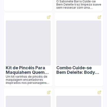
2x80g
O Sabonete Barra Cuide-se
Bem Deleite traz limpeza suave
sem ressecar com uma
fragrância doce e envolvente.
Kit de Pincéis Para
Combo Cuide-se
Maquiahem Quem
Bem Deleite: Body
Disse, Berenice?
Splash (200ml) +
Um kit varinhas de pincéis de
maquiagem encantadores
Harry Potter
Loção Hidratante
inspirados nos personagens
(400ml)
queridos de Harry Potter.