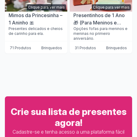
Clique para ver mais
Clique para ver mais
Mimos da Princesinha –
Presentinhos de 1 Ano
1 Aninho 🎀
🎁 (Para Meninos e
Presentes delicados e cheios
Opções fofas para meninos e
Meninas)
de carinho para ela.
meninas no primeiro
aniversário.
71 Produtos
Brinquedos
31 Produtos
Brinquedos
Crie sua lista de presentes
agora!
Cadastre-se e tenha acesso a uma plataforma fácil