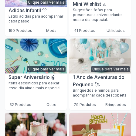
Clique para ver mais
Mini Wishlist 🎀
Adidas Infantil 🤍
Sugestões fofas para
presentear a aniversariante
Estilo adidas para acompanhar
nesse dia especial.
cada passo.
190 Produtos
Moda
41 Produtos
Utilidades
Clique para ver mais
Clique para ver mais
Super Aniversário 🤖
1 Ano de Aventuras do
Itens escolhidos para deixar
Pequeno 🚀
esse dia ainda mais especial.
Brinquedos e mimos para
acompanhar cada descoberta.
32 Produtos
Outro
79 Produtos
Brinquedos