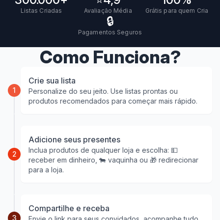
Listas Criadas
Avaliação Média
Grátis para quem Cria
🔒
Pagamentos Seguros
Como Funciona?
Crie sua lista
1
Personalize do seu jeito. Use listas prontas ou
produtos recomendados para começar mais rápido.
Adicione seus presentes
Inclua produtos de qualquer loja e escolha: 💵
2
receber em dinheiro, 🐄 vaquinha ou 🎁 redirecionar
para a loja.
Compartilhe e receba
3
Envie o link para seus convidados, acompanhe tudo