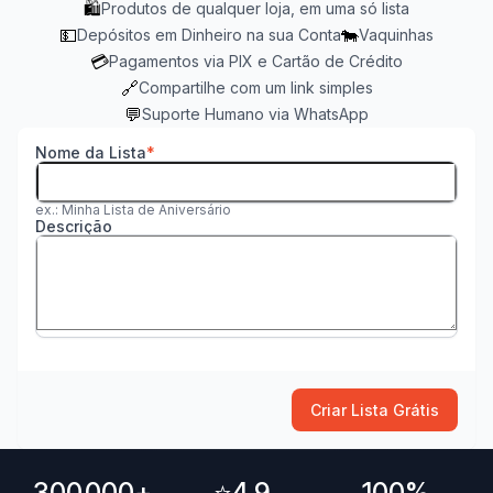
🛍️
Produtos de qualquer loja, em uma só lista
💵
🐄
Depósitos em Dinheiro na sua Conta
Vaquinhas
💳
Pagamentos via PIX e Cartão de Crédito
🔗
Compartilhe com um link simples
💬
Suporte Humano via WhatsApp
Nome da Lista
ex.: Minha Lista de Aniversário
Descrição
Criar Lista Grátis
300.000+
⭐
4,9
100%