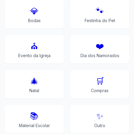
💎
🐾
Bodas
Festinha do Pet
⛪
❤️
Evento da Igreja
Dia dos Namorados
🎄
🛒
Natal
Compras
📚
✨
Material Escolar
Outro