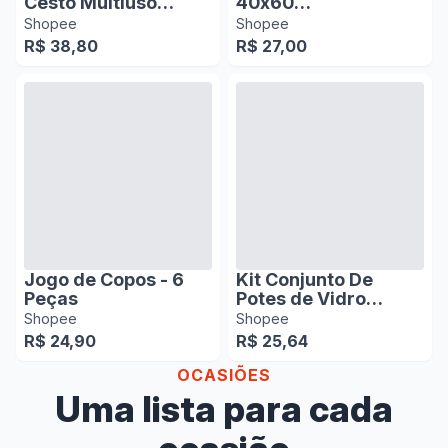
Cesto Multiuso
40x60
Cesta de metal
Antiderrapante
Shopee
Shopee
portátil Organizador
Absorvente
R$ 38,80
R$ 27,00
para Casa Cozinha
Microfibra Bolinha
Escritório
Macarrão
Jogo de Copos - 6
Kit Conjunto De
Peças
Potes de Vidro
Resistente
Shopee
Shopee
Organizadores De
R$ 24,90
R$ 25,64
Cozinha Multiuso
OCASIÕES
Uma lista para cada