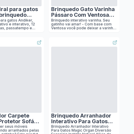
iral para gatos
Brinquedo Gato Varinha
 brinquedo
Pássaro Com Ventosa
 interativo, 12
Fixa Chao Parede Janela
para gatos Andiker,
Brinquedo interativo varinha. Seu
tivo e interativo, 12
gatinho vai amar! - Com base com
loridas,
das, passatempo e
Ventosa você pode deixar a varinha
po e exercício,
ástico pesado e
no chão, na parede, porta, janela, e
ara golpear, morder e
onde mais desejar - assim seu
 pesado e
zon.
gatinho sempre poderá se divertir
e, para golpear,
mesmo quando você estiver sem
tempo - 2 em 1 - a haste é removível
 caçar
e você pode tirar facilmente para
brincar com ele - Incluso:
chocalhinho no passarinho - Sucção
forte - a varinha fica firme - Haste
com 90cm de comprimento
or Carpete
Brinquedo Arranhador
Protetor Sofá
Interativo Para Gatos
emium (Bege,
Magic Organ Diversão
er seus móveis
Brinquedo Arranhador Interativo
endo arranhados pelas
Para Gatos Magic Organ Diversão
 Metro)
Exercício Instinto