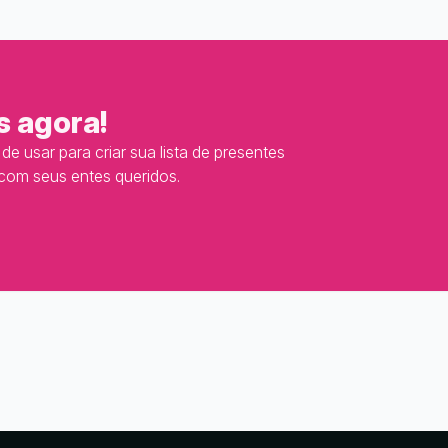
s agora!
e usar para criar sua lista de presentes
 com seus entes queridos.