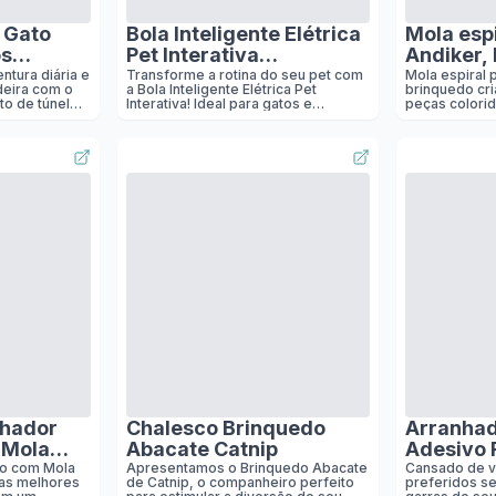
 Gato
Bola Inteligente Elétrica
Mola esp
os
Pet Interativa
Andiker,
olinha
Recarregável USB para
criativo e
ntura diária e
Transforme a rotina do seu pet com
Mola espiral 
deira com o
a Bola Inteligente Elétrica Pet
brinquedo cria
Gatos e Cachorros
peças co
o de túnel
Interativa! Ideal para gatos e
peças colori
Bolinha Brinquedo para
passatem
ferecendo
cachorros de todos os portes, este
exercício, pl
permite que
brinquedo recarregável via USB
resistente, p
Gatos e Cães Silicone
plástico
 e se
proporciona horas de diversão e
caçar na Ama
com LED Acompanha
resistent
erece horas
estímulo físico e mental. Com design
tenimento.
em silicone resistente, luzes de LED
Carregador (Azul)
morder e
Brinquedo do
coloridas e movimentos alea…
 Material:
túnel: 24cm
 único:
ões: Tamanho
m / 9,84 *
pacote: 280g
nhador
Chalesco Brinquedo
Arranhad
 Mola
Abacate Catnip
Adesivo 
Cama Pr
do com Mola
Apresentamos o Brinquedo Abacate
Cansado de v
as melhores
de Catnip, o companheiro perfeito
preferidos s
50cm x 1