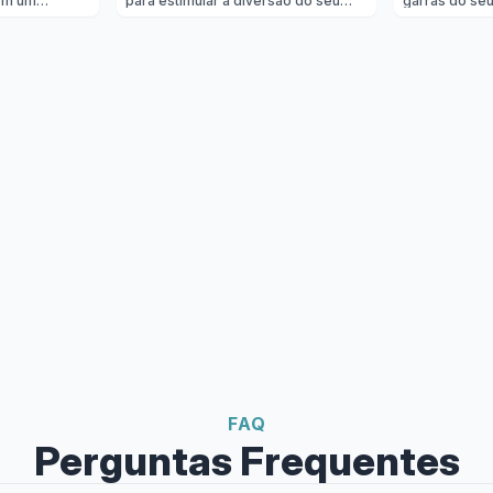
om um
para estimular a diversão do seu
garras do seu
bichinho
gato! Feito com materiais seguros e
é um verdadei
r promove ao
duráveis, este brinquedo apresenta
lar com gatos
ção, reduz e
catnip natural para atrair e entreter
super fácil e
a o instinto
seu felino por horas a fio. Seu
ele protege 
design adorável em forma de
comprometer 
abacate vai encantar seu gato e
diversão do s
incentivá-lo a brincar ativamente,
durar, este c
promovendo exercícios saudáveis e
gato satisfaça
comportamento ativo. Ideal para
arranhar sem
gatos de todas as idades, este
Característic
brinquedo é uma adição irresistível
Proteção Dur
para a rotina de diversão do se
de carpete de
FAQ
Perguntas Frequentes