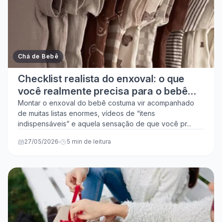
Chá de Bebê
Checklist realista do enxoval: o que
você realmente precisa para o bebê
(sem exageros)
Montar o enxoval do bebê costuma vir acompanhado
de muitas listas enormes, vídeos de “itens
indispensáveis” e aquela sensação de que você pr...
27/05/2026
5 min de leitura