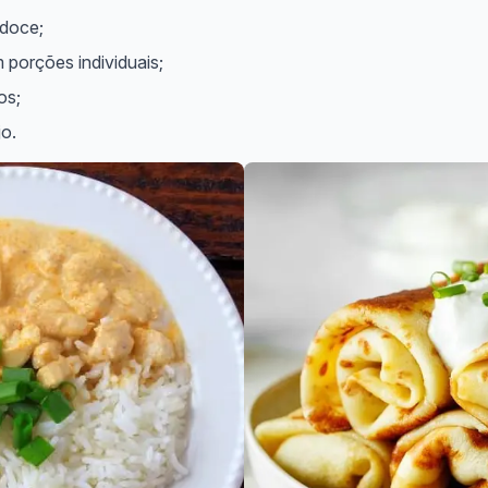
-doce;
porções individuais;
os;
jo.