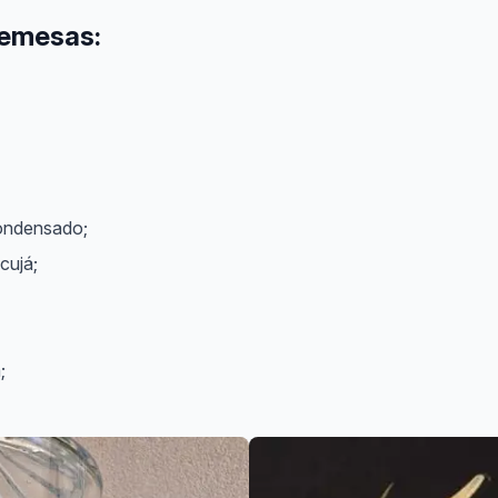
remesas:
condensado;
cujá;
;