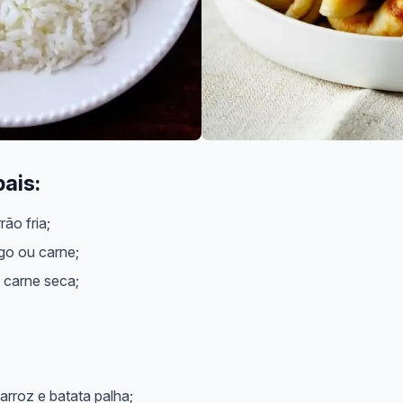
pais:
ão fria;
go ou carne;
 carne seca;
rroz e batata palha;