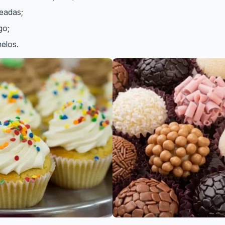
eadas;
go;
elos.