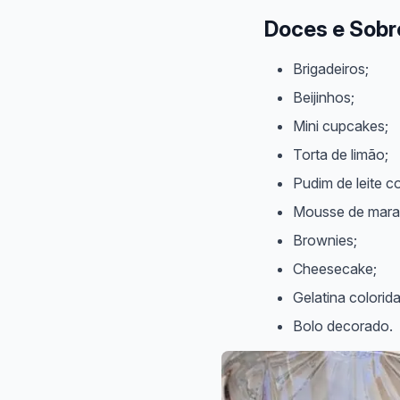
Doces e Sob
Brigadeiros;
Beijinhos;
Mini cupcakes;
Torta de limão;
Pudim de leite 
Mousse de mara
Brownies;
Cheesecake;
Gelatina colorida
Bolo decorado.