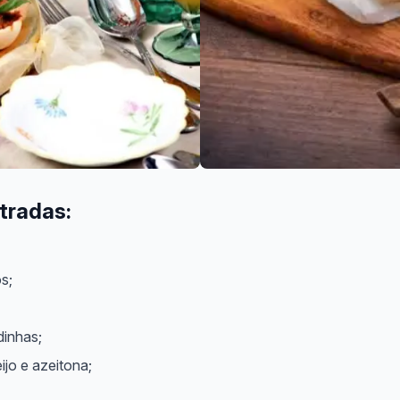
tradas:
s;
dinhas;
ijo e azeitona;