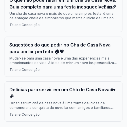
O que não pode faltar em um Chá de Casa Nova:
Guia completo para uma festa inesquecível! 🏡🎉
Um chá de casa nova é mais do que uma simples festa, é uma
celebração cheia de simbolismo que marca o início de uma nova
fase. Seja para casais começando a vida juntos, amigos
Taiane Conceição
dividindo um novo espaço ou alguém conquistando sua
independência, o evento tem um significado especial. Além
Sugestões do que pedir no Chá de Casa Nova
para um lar perfeito 🏠💖
Mudar-se para uma casa nova é uma das experiências mais
emocionantes da vida. A ideia de criar um novo lar, personalizar
os espaços e começar uma nova fase é incrível. Para tornar
Taiane Conceição
esse momento ainda mais especial, muitas pessoas optam por
organizar um chá de casa nova, um evento descontraído
Delícias para servir em um Chá de Casa Nova 🏡
🎉
Organizar um chá de casa nova é uma forma deliciosa de
comemorar a conquista do novo lar com amigos e familiares.
Além da decoração e da companhia, a comida é um dos pontos
Taiane Conceição
altos da festa. Pensar em um cardápio prático, saboroso e que
agrade todos os convidados é essencial