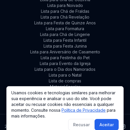
Lista para Noivado
Lista para Chá de Fraldas
Lista para Chá Revelação
Lista para Festa de Quinze Anos
Lista para Formatura
Lista para Chá de Lingerie
Lista para Festa Infantil
Lista para Festa Junina
Lista para Aniversário de Casamento
Lista para Festinha do Pet
Lista para Evento da Igreja
Lista para o Dia dos Namorados
Lista para o Natal
Lista de compras
Material Escolar
Lista de Presentes Personalizada
Usamos cookies e tecnologias similares para melhorar
sua experiência e analisar o uso do site. Você pode
aceitar ou recusar cookies não essenciais a qualquer
momento. Consulte nossa
Política de Privacidade
para
mais informações.
Recusar
Aceitar
2026. Todos os direitos reservados.