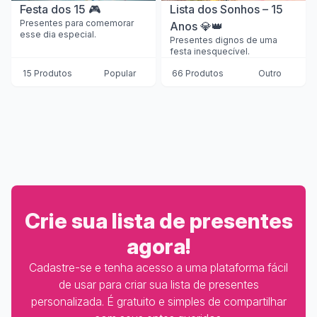
Festa dos 15 🎮
Lista dos Sonhos – 15
Presentes para comemorar
Anos 💎👑
esse dia especial.
Presentes dignos de uma
festa inesquecível.
15 Produtos
Popular
66 Produtos
Outro
Crie sua lista de presentes
agora!
Cadastre-se e tenha acesso a uma plataforma fácil
de usar para criar sua lista de presentes
personalizada. É gratuito e simples de compartilhar