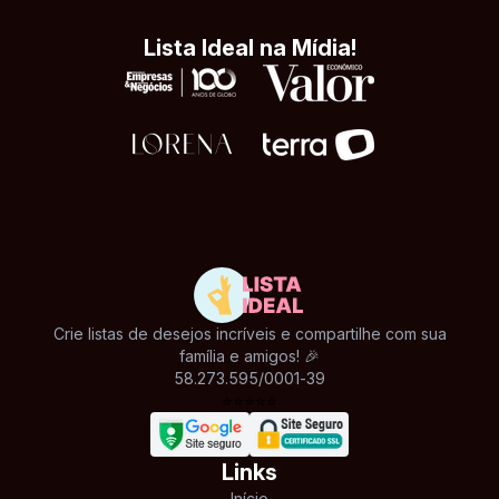
Lista Ideal na Mídia!
Crie listas de desejos incríveis e compartilhe com sua
família e amigos! 🎉
58.273.595/0001-39
⭐
⭐
⭐
⭐
⭐
Links
Início