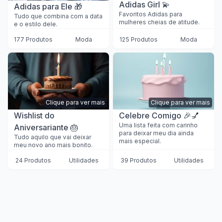
Adidas Girl 💫
Adidas para Ele 🎁
Favoritos Adidas para
Tudo que combina com a data
mulheres cheias de atitude.
e o estilo dele.
177 Produtos
Moda
125 Produtos
Moda
Clique para ver mais
Clique para ver mais
Wishlist do
Celebre Comigo 🎉💅
Uma lista feita com carinho
Aniversariante 🎂
para deixar meu dia ainda
Tudo aquilo que vai deixar
mais especial.
meu novo ano mais bonito.
24 Produtos
Utilidades
39 Produtos
Utilidades